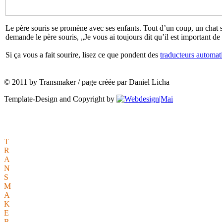
Le père souris se promène avec ses enfants. Tout d’un coup, un chat 
demande le père souris, „Je vous ai toujours dit qu’il est important de
Si ça vous a fait sourire, lisez ce que pondent des
traducteurs automat
© 2011 by Transmaker / page créée par Daniel Licha
Template-Design and Copyright by
Pourquoi TRANSMAKER?
Ca se comprend!
T
echnique – c'est notre métier
R
outiniers
A
votre service
N
ourris de culture
S
pécialistes
M
éticuleux
A
votre écoute
K
.-O.? Nous? Jamais!
E
xpérimentés
R
apides