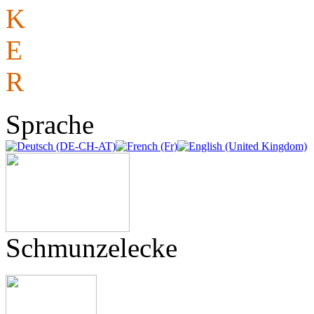
K
ompetent
E
ine Nasenlänge voraus
R
eferenzen
Sprache
Schmunzelecke