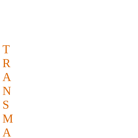
Warum TRANSMAKER?
Das erklärt sich
von selbst!
T
ermingerechte Lieferung
R
eelle Lieferzeiten
A
lle gängigen Formate
N
achlässe für Großprojekte
S
chnell und zuverlässig
M
uttersprachler
A
llround-Service